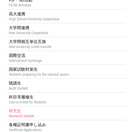
FD・SD活動
FD/SD Activities
高大連携
High School-University Cooperation
大学間連携
Inter-University Cooperation
大学間相互単位互換
Inter-university credit transfer
国際交流
International Exchange
国家試験対策生
Students preparing for the national exams
聴講生
Audit student
科目等履修生
Course-Credit for Students
研究生
Research student
各種証明書申し込み
Certificate Applications