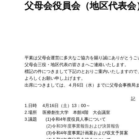
父母会役員会（地区代表会
平素は父母会運営に多大なご協力を賜り誠にありがとうご
父母会三役・地区代表の皆さまへご連絡いたします。
標記の件につきまして下記のとおりご案内いたしますので
よろしくお願い申し上げます。
出席につきましては、４月6日（水）までに父母会事務局
記
1.日時 4月16日（土）13：00～
2.場所 医療創生大学 本館4階 大会議室
3.議題 (1)令和4年度役員人事について
(2)令和3年度事業報告および決算報告
(3)令和4年度事業計画案および収支予算案