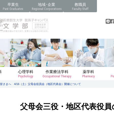
卒業生
地域･企業
教職員
Past Graduates
Regional Corporations
Faculty Staff
科
心理学科
作業療法学科
薬学科
Psychology
Occupational Therapy
Pharmacy
Po
皆さまへ 4/16（土）父母会役員会（地区代表会）開催について
父母会三役・地区代表役員の