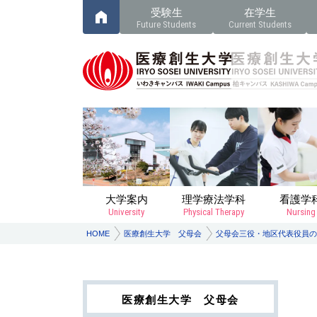
受験生
在学生
Future Students
Current Students
大学案内
理学療法学科
看護学
University
Physical Therapy
Nursing
HOME
医療創生大学 父母会
父母会三役・地区代表役員の
医療創生大学 父母会