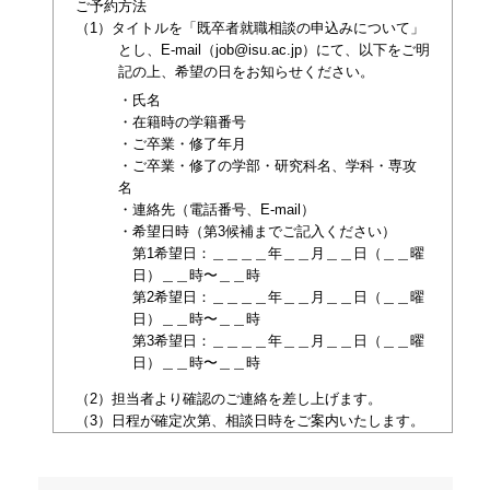
ご予約方法
（1）タイトルを「既卒者就職相談の申込みについて」
とし、E-mail（job@isu.ac.jp）にて、以下をご明
記の上、希望の日をお知らせください。
・氏名
・在籍時の学籍番号
・ご卒業・修了年月
・ご卒業・修了の学部・研究科名、学科・専攻
名
・連絡先（電話番号、E-mail）
・希望日時（第3候補までご記入ください）
第1希望日：＿＿＿＿年＿＿月＿＿日（＿＿曜
日）＿＿時〜＿＿時
第2希望日：＿＿＿＿年＿＿月＿＿日（＿＿曜
日）＿＿時〜＿＿時
第3希望日：＿＿＿＿年＿＿月＿＿日（＿＿曜
日）＿＿時〜＿＿時
（2）担当者より確認のご連絡を差し上げます。
（3）日程が確定次第、相談日時をご案内いたします。