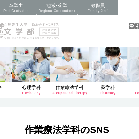
卒業生
地域･企業
教職員
Past Graduates
Regional Corporations
Faculty Staff
科
心理学科
作業療法学科
薬学科
Psychology
Occupational Therapy
Pharmacy
Po
作業療法学科のSNS