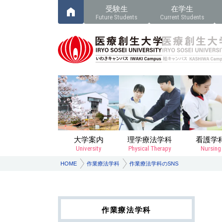
受験生
在学生
Future Students
Current Students
大学案内
理学療法学科
看護学
University
Physical Therapy
Nursing
HOME
作業療法学科
作業療法学科のSNS
作業療法学科