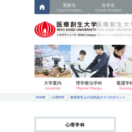
受験生
在学生
Future Students
Current Students
大学案内
理学療法学科
看護学
University
Physical Therapy
Nursing
HOME
心理学科
教育研究上の目的及び３つのポリシー
心理学科