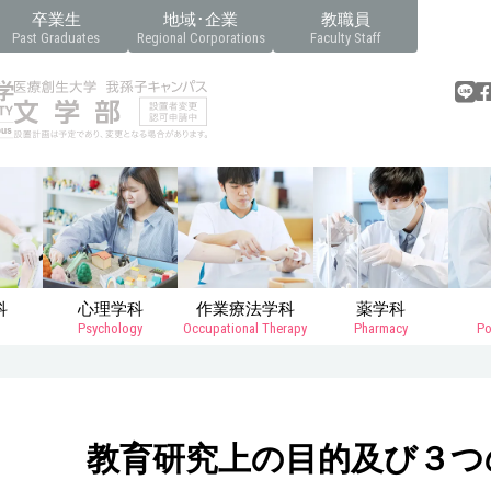
卒業生
地域･企業
教職員
Past Graduates
Regional Corporations
Faculty Staff
科
心理学科
作業療法学科
薬学科
Psychology
Occupational Therapy
Pharmacy
Po
教育研究上の目的及び３つ