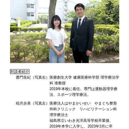
対談者紹介
齋門良紀（写真右）医療創生大学 健康医療科学部 理学療法学
科 准教授
2019年本校に着任。専門は運動器理学療
法、スポーツ理学療法。
稲月歩美（写真左）医療法人はやまかいせい やまぐち整形
外科クリニック リハビリテーション科
理学療法士
福島県立いわき光洋高等学校卒業後、
2019年本学に入学し、2023年3月に卒