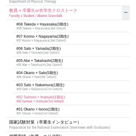
Department of Physical Therapy
教員 × 卒業生or在学生クロストーク
Faculty x Student / Alumni Crosstalk
#08 Takeda × Hayasaka(3期⽣)
#08 Takeda × Hayasaka(3nd Cohort)
#07 Konno × Nagayama(3期⽣)
#07 Konno × Nagayama(3nd Cohort)
#06 Sato × Yamada(2期⽣)
#06 Sato × Yamada(2nd Cohort)
#05 Abe × Takahashi(2期⽣)
#05 Abe × Takahashi(2nd Cohort)
#04 Okano × Sato(5期生)
#04 Okano × Sato(5th Cohort)
#03 Sato × Nakamura(1期生)
#03 Sato × Nakamura(1st Cohort)
#02 Saimon × Inatsuki(1期生)
#02 Saimon × Inatsuki(1st Cohort)
#01 Okano × Isono(1期生)
#01 Okano × Isono(1st Cohort)
国家試験対策（卒業生インタビュー）
Preparation for the National Examination (Interviews with Graduates)