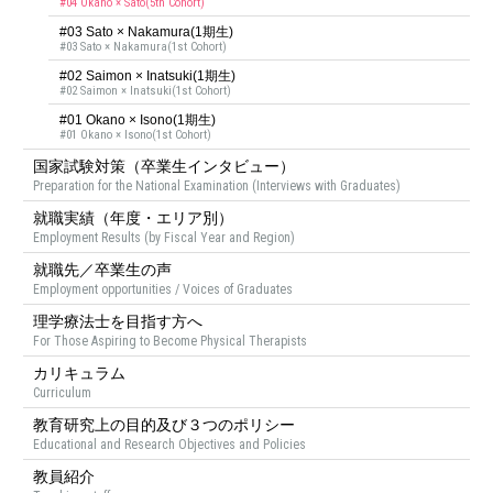
#04 Okano × Sato(5th Cohort)
#03 Sato × Nakamura(1期生)
#03 Sato × Nakamura(1st Cohort)
#02 Saimon × Inatsuki(1期生)
#02 Saimon × Inatsuki(1st Cohort)
#01 Okano × Isono(1期生)
#01 Okano × Isono(1st Cohort)
国家試験対策（卒業生インタビュー）
Preparation for the National Examination (Interviews with Graduates)
就職実績（年度・エリア別）
Employment Results (by Fiscal Year and Region)
就職先／卒業生の声
Employment opportunities / Voices of Graduates
理学療法士を目指す方へ
For Those Aspiring to Become Physical Therapists
カリキュラム
Curriculum
教育研究上の目的及び３つのポリシー
Educational and Research Objectives and Policies
教員紹介