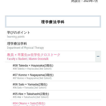
対談日：2023年7月
理学療法学科
学びのポイント
learning points
理学療法学科
Department of Physical Therapy
教員 × 卒業生or在学生クロストーク
Faculty x Student / Alumni Crosstalk
#08 Takeda × Hayasaka(3期⽣)
#08 Takeda × Hayasaka(3nd Cohort)
#07 Konno × Nagayama(3期⽣)
#07 Konno × Nagayama(3nd Cohort)
#06 Sato × Yamada(2期⽣)
#06 Sato × Yamada(2nd Cohort)
#05 Abe × Takahashi(2期⽣)
#05 Abe × Takahashi(2nd Cohort)
#04 Okano × Sato(5期生)