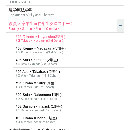
learning points
理学療法学科
Department of Physical Therapy
教員 × 卒業生or在学生クロストーク
Faculty x Student / Alumni Crosstalk
#08 Takeda × Hayasaka(3期⽣)
#08 Takeda × Hayasaka(3nd Cohort)
#07 Konno × Nagayama(3期⽣)
#07 Konno × Nagayama(3nd Cohort)
#06 Sato × Yamada(2期⽣)
#06 Sato × Yamada(2nd Cohort)
#05 Abe × Takahashi(2期⽣)
#05 Abe × Takahashi(2nd Cohort)
#04 Okano × Sato(5期生)
#04 Okano × Sato(5th Cohort)
#03 Sato × Nakamura(1期生)
#03 Sato × Nakamura(1st Cohort)
#02 Saimon × Inatsuki(1期生)
#02 Saimon × Inatsuki(1st Cohort)
#01 Okano × Isono(1期生)
#01 Okano × Isono(1st Cohort)