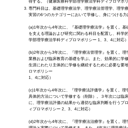
得する。（健康医療科学部理学療法学科ディプロマポリシ
専門科目は、基礎理学療法学、理学療法管理学、理学
実習の6つのカテゴリーにおいて学修し、身につける力
(a)1年次から4年次に、『基礎理学療法学』を置く。
を支える理論および研究に関わる科目を配置し、科学
学部理学療法学科ディプロマポリシー 1、3、4に対応
(b)2年次から3年次に、『理学療法管理学』を置く。
業務および臨床教育の基礎を学ぶ。また、効果的に学
生涯にわたり主体的に学修を継続するために必要な要
ロマポリシー
1、4に対応）
(c)1年次から4年次に、『理学療法評価学』を置く。
具体的方法について学修する（削除）。３年次には臨
に、理学療法評価の結果から適切な臨床判断を行うプ
ィプロマポリシー 2、3、4に対応）
(d)2年次から4年次に、『理学療法治療学』を置く。
理論と実際について学修する。また、4年次に理学療法