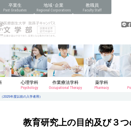
卒業生
地域･企業
教職員
Past Graduates
Regional Corporations
Faculty Staff
科
心理学科
作業療法学科
薬学科
Psychology
Occupational Therapy
Pharmacy
Po
2025年度以前の入学者用）
教育研究上の目的及び３つの