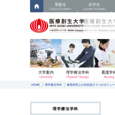
受験生
在学生
Future Students
Current Students
大学案内
理学療法学科
看護学
University
Physical Therapy
Nursing
HOME
理学療法学科
教育研究上の目的及び３つのポリシー（
理学療法学科