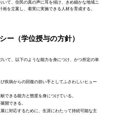
おいて、住民の真の声に耳を傾け、きめ細かな地域ニ
計画を立案し、着実に実施できる人材を育成する。
シー（学位授与の方針）
づいて、以下のような能力を身につけ、かつ所定の単
よび疾病からの回復の担い手としてふさわしいヒュー
貢献できる能力と態度を身につけている。
が展開できる。
進展に対応するために、生涯にわたって持続可能な主