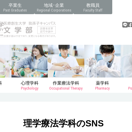
卒業生
地域･企業
教職員
Past Graduates
Regional Corporations
Faculty Staff
科
心理学科
作業療法学科
薬学科
Psychology
Occupational Therapy
Pharmacy
Po
理学療法学科のSNS