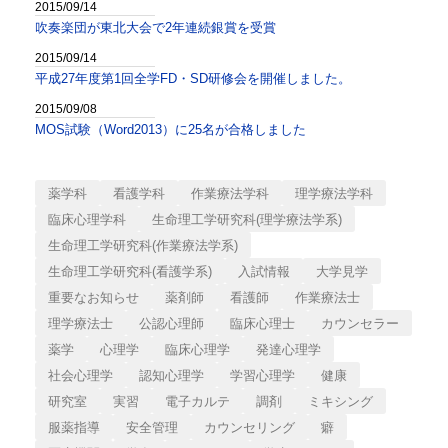
2015/09/14
吹奏楽団が東北大会で2年連続銀賞を受賞
2015/09/14
平成27年度第1回全学FD・SD研修会を開催しました。
2015/09/08
MOS試験（Word2013）に25名が合格しました
薬学科
看護学科
作業療法学科
理学療法学科
臨床心理学科
生命理工学研究科(理学療法学系)
生命理工学研究科(作業療法学系)
生命理工学研究科(看護学系)
入試情報
大学見学
重要なお知らせ
薬剤師
看護師
作業療法士
理学療法士
公認心理師
臨床心理士
カウンセラー
薬学
心理学
臨床心理学
発達心理学
社会心理学
認知心理学
学習心理学
健康
研究室
実習
電子カルテ
調剤
ミキシング
服薬指導
安全管理
カウンセリング
癖