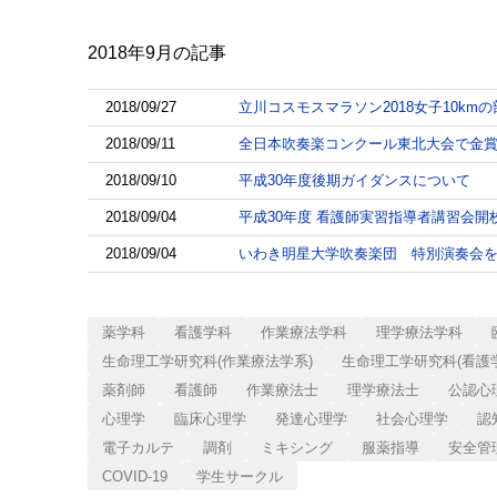
2018年9月
の記事
2018/09/27
立川コスモスマラソン2018女子10km
2018/09/11
全日本吹奏楽コンクール東北大会で金
2018/09/10
平成30年度後期ガイダンスについて
2018/09/04
平成30年度 看護師実習指導者講習会開
2018/09/04
いわき明星大学吹奏楽団 特別演奏会
薬学科
看護学科
作業療法学科
理学療法学科
生命理工学研究科(作業療法学系)
生命理工学研究科(看護
薬剤師
看護師
作業療法士
理学療法士
公認心
心理学
臨床心理学
発達心理学
社会心理学
認
電子カルテ
調剤
ミキシング
服薬指導
安全管
COVID-19
学生サークル