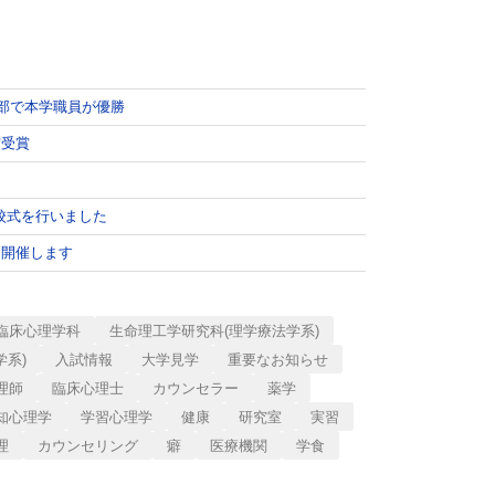
の部で本学職員が優勝
賞受賞
校式を行いました
を開催します
臨床心理学科
生命理工学研究科(理学療法学系)
学系)
入試情報
大学見学
重要なお知らせ
理師
臨床心理士
カウンセラー
薬学
知心理学
学習心理学
健康
研究室
実習
理
カウンセリング
癖
医療機関
学食