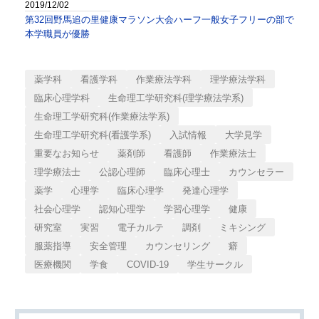
2019/12/02
第32回野馬追の里健康マラソン大会ハーフ一般女子フリーの部で
本学職員が優勝
薬学科
看護学科
作業療法学科
理学療法学科
臨床心理学科
生命理工学研究科(理学療法学系)
生命理工学研究科(作業療法学系)
生命理工学研究科(看護学系)
入試情報
大学見学
重要なお知らせ
薬剤師
看護師
作業療法士
理学療法士
公認心理師
臨床心理士
カウンセラー
薬学
心理学
臨床心理学
発達心理学
社会心理学
認知心理学
学習心理学
健康
研究室
実習
電子カルテ
調剤
ミキシング
服薬指導
安全管理
カウンセリング
癖
医療機関
学食
COVID-19
学生サークル