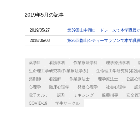
2019年5月
の記事
2019/05/27
第39回山中湖ロードレースで本学職員
2019/05/08
第26回郡山シティーマラソンで本学職
薬学科
看護学科
作業療法学科
理学療法学科
生命理工学研究科(作業療法学系)
生命理工学研究科(看護
薬剤師
看護師
作業療法士
理学療法士
公認心
心理学
臨床心理学
発達心理学
社会心理学
認
電子カルテ
調剤
ミキシング
服薬指導
安全管
COVID-19
学生サークル