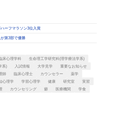
がハーフマラソン3位入賞
員が第3部で優勝
臨床心理学科
生命理工学研究科(理学療法学系)
学系)
入試情報
大学見学
重要なお知らせ
理師
臨床心理士
カウンセラー
薬学
知心理学
学習心理学
健康
研究室
実習
理
カウンセリング
癖
医療機関
学食