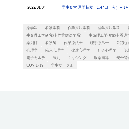
2022/01/04
学生食堂 週間献立 1月4日（火）～1
薬学科
看護学科
作業療法学科
理学療法学科
生命理工学研究科(作業療法学系)
生命理工学研究科(看護
薬剤師
看護師
作業療法士
理学療法士
公認心
心理学
臨床心理学
発達心理学
社会心理学
認
電子カルテ
調剤
ミキシング
服薬指導
安全管
COVID-19
学生サークル