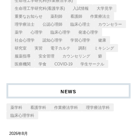
生命理工学研究科(作業療法学系)
生命理工学研究科(看護学系)
入試情報
大学見学
重要なお知らせ
薬剤師
看護師
作業療法士
理学療法士
公認心理師
臨床心理士
カウンセラー
薬学
心理学
臨床心理学
発達心理学
社会心理学
認知心理学
学習心理学
健康
研究室
実習
電子カルテ
調剤
ミキシング
服薬指導
安全管理
カウンセリング
癖
医療機関
学食
COVID-19
学生サークル
NEWS
薬学科
看護学科
作業療法学科
理学療法学科
臨床心理学科
2026年8月