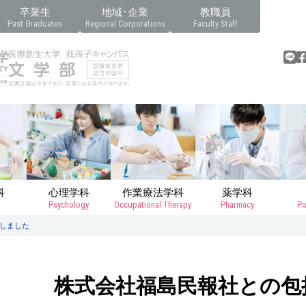
卒業生
地域･企業
教職員
Past Graduates
Regional Corporations
Faculty Staff
科
心理学科
作業療法学科
薬学科
Psychology
Occupational Therapy
Pharmacy
Po
しました
株式会社福島民報社との包