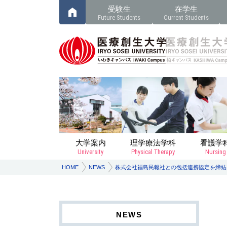
受験生
在学生
Future Students
Current Students
大学案内
理学療法学科
看護学
University
Physical Therapy
Nursing
HOME
NEWS
株式会社福島民報社との包括連携協定を締結
NEWS