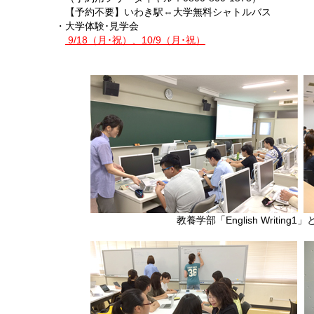
【予約不要】いわき駅⇔大学無料シャトルバス
・大学体験･見学会
9/18（月･祝）、10/9（月･祝）
教養学部「English Writi