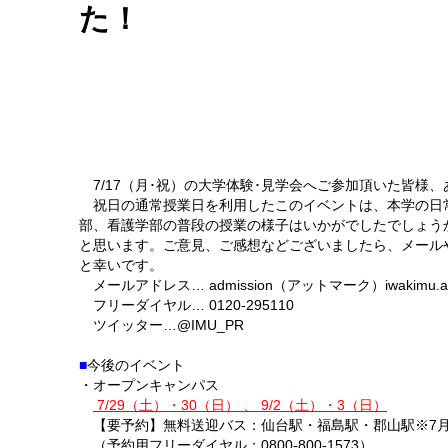
た！
7/17（月･祝）の大学体験･見学会へご参加頂いた皆様
祝日の通常授業日を利用したこのイベントは、本学の日
部、看護学部の普段の授業の様子はいかがでしたでしょう
と思います。ご意見、ご感想などございましたら、メール
と幸いです。
メールアドレス… admission（アットマーク）iwakimu.ac
フリーダイヤル… 0120-295110
ツイッター…@IMU_PR
■
今後のイベント
・オープンキャンパス
7/29（土）・30（日） 、 9/2（土）・3（日）
【要予約
】
無料送迎バス：仙台駅・福島駅・郡山駅※7
（予約用フリーダイヤル：0800-800-1573）