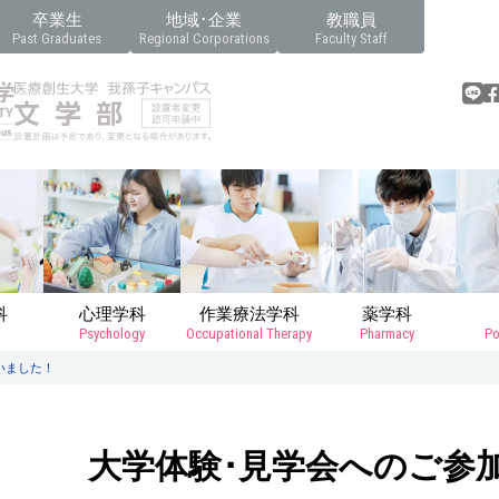
卒業生
地域･企業
教職員
Past Graduates
Regional Corporations
Faculty Staff
科
心理学科
作業療法学科
薬学科
Psychology
Occupational Therapy
Pharmacy
Po
いました！
大学体験･見学会へのご参