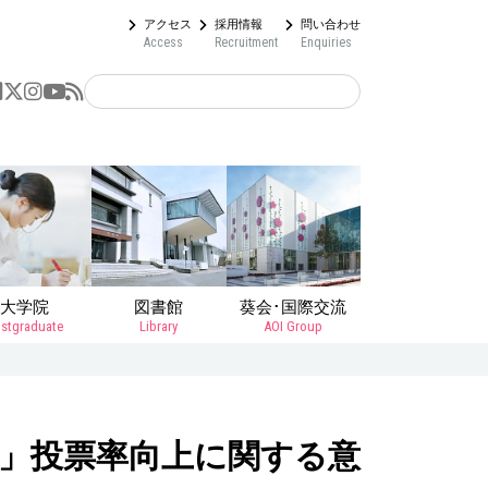
アクセス
採用情報
問い合わせ
Access
Recruitment
Enquiries
大学院
図書館
葵会･国際交流
stgraduate
Library
AOI Group
生」投票率向上に関する意