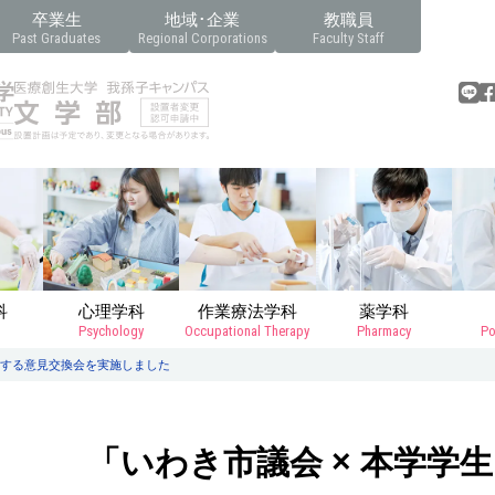
卒業生
地域･企業
教職員
Past Graduates
Regional Corporations
Faculty Staff
科
心理学科
作業療法学科
薬学科
Psychology
Occupational Therapy
Pharmacy
Po
関する意見交換会を実施しました
「いわき市議会 × 本学学