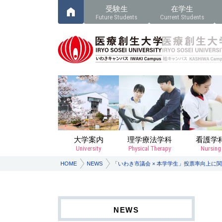
受験生
在学生
Future Students
Current Students
大学案内
理学療法学科
看護学
University
Physical Therapy
Nursing
HOME
NEWS
「いわき市議会 × 本学学生」投票率向上に
NEWS