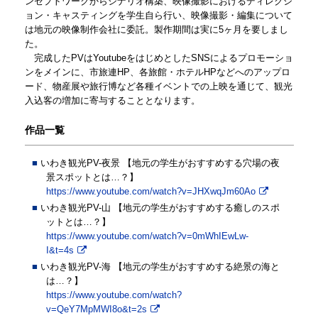
ンセプトワークからシナリオ構築、映像撮影におけるディレクシ
ョン・キャスティングを学生自ら行い、映像撮影・編集について
は地元の映像制作会社に委託。製作期間は実に5ヶ月を要しまし
た。
完成したPVはYoutubeをはじめとしたSNSによるプロモーショ
ンをメインに、市旅連HP、各旅館・ホテルHPなどへのアップロ
ード、物産展や旅行博など各種イベントでの上映を通じて、観光
入込客の増加に寄与することとなります。
作品一覧
いわき観光PV-夜景 【地元の学生がおすすめする穴場の夜
景スポットとは…？】
https://www.youtube.com/watch?v=JHXwqJm60Ao
いわき観光PV-山 【地元の学生がおすすめする癒しのスポ
ットとは…？】
https://www.youtube.com/watch?v=0mWhIEwLw-
I&t=4s
いわき観光PV-海 【地元の学生がおすすめする絶景の海と
は…？】
https://www.youtube.com/watch?
v=QeY7MpMWI8o&t=2s