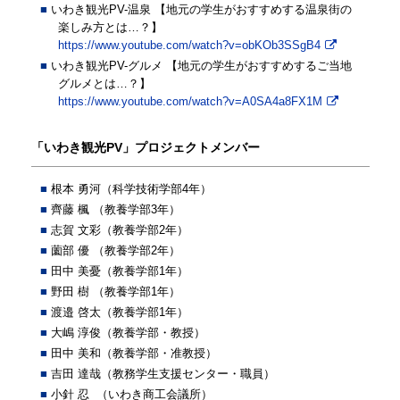
いわき観光PV-温泉 【地元の学生がおすすめする温泉街の
楽しみ方とは…？】
https://www.youtube.com/watch?v=obKOb3SSgB4
いわき観光PV-グルメ 【地元の学生がおすすめするご当地
グルメとは…？】
https://www.youtube.com/watch?v=A0SA4a8FX1M
「いわき観光PV」プロジェクトメンバー
根本 勇河（科学技術学部4年）
齊藤 楓 （教養学部3年）
志賀 文彩（教養学部2年）
薗部 優 （教養学部2年）
田中 美憂（教養学部1年）
野田 樹 （教養学部1年）
渡邉 啓太（教養学部1年）
大嶋 淳俊（教養学部・教授）
田中 美和（教養学部・准教授）
吉田 達哉（教務学生支援センター・職員）
小針 忍 （いわき商工会議所）