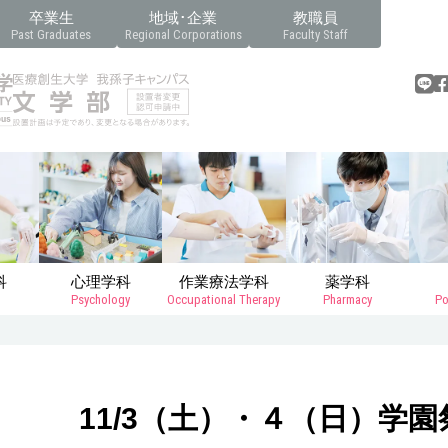
卒業生
地域･企業
教職員
Past Graduates
Regional Corporations
Faculty Staff
科
心理学科
作業療法学科
薬学科
Psychology
Occupational Therapy
Pharmacy
Po
11/3（土）・４（日）学