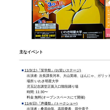
主なイベント
11/3(土)『笑学祭』(お笑いステージ)
出演者: 次長課長河本、大山英雄、はんにゃ、ガリッ
場所:いわき明星大学
児玉記念講堂正面入口階段踊り場
時間: 11:30〜
料金:無料(オープンスペースにて開催)
11/4(日)『声優祭』(トークショー)
出演者：桑原由気、高田憂希、田中貴子