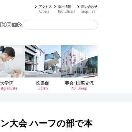
アクセス
採用情報
問い合わせ
Access
Recruitment
Enquiries
大学院
図書館
葵会･国際交流
stgraduate
Library
AOI Group
ソン大会 ハーフの部で本