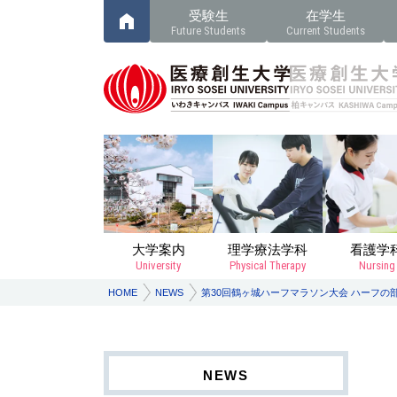
受験生
在学生
Future Students
Current Students
大学案内
理学療法学科
看護学
University
Physical Therapy
Nursing
HOME
NEWS
第30回鶴ヶ城ハーフマラソン大会 ハーフの
NEWS