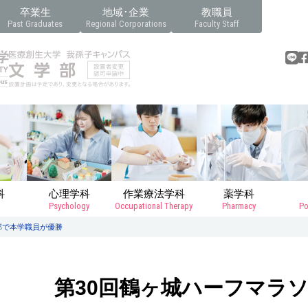
卒業生
地域･企業
教職員
Past Graduates
Regional Corporations
Faculty Staff
科
心理学科
作業療法学科
薬学科
Psychology
Occupational Therapy
Pharmacy
Po
部で本学職員が優勝
第30回鶴ヶ城ハーフマラ