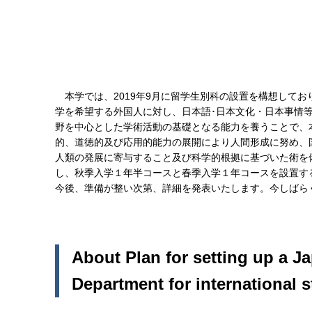
本学では、2019年9月に留学生別科の設置を構想して
学を希望する外国人に対し、日本語･日本文化・日本事情
野を中心とした学術活動の基礎となる能力を養うことで、
的、道徳的及び応用的能力の展開により人間形成に努め、
人類の発展に寄与すること及び科学的根拠に基づいた術を
し、秋季入学１年半コースと春季入学１年コースを設置す
今後、準備が整い次第、詳細を発表いたします。今しばら
About Plan for setting up a 
Department for international 