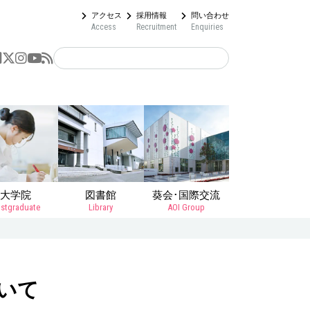
アクセス
採用情報
問い合わせ
Access
Recruitment
Enquiries
大学院
図書館
葵会･国際交流
stgraduate
Library
AOI Group
いて