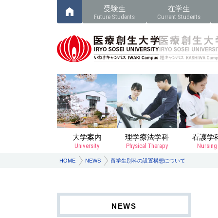
受験生
在学生
Future Students
Current Students
大学案内
理学療法学科
看護学
University
Physical Therapy
Nursing
HOME
NEWS
留学生別科の設置構想について
NEWS