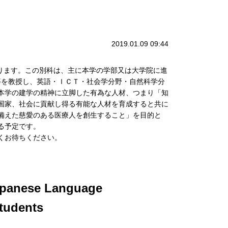
2019.01.09 09:44
おります。この別科は、主に本学の学部又は大学院に進
等を教授し、英語・ＩＣＴ・社会学分野・自然科学分
本学の建学の精神に立脚した有為な人材、つまり「知
国家、社会に貢献し得る有能な人材を育成すると共に
備えた慈愛のある医療人を創生すること」を目的と
る予定です。
くお待ちください。
Japanese Language
students