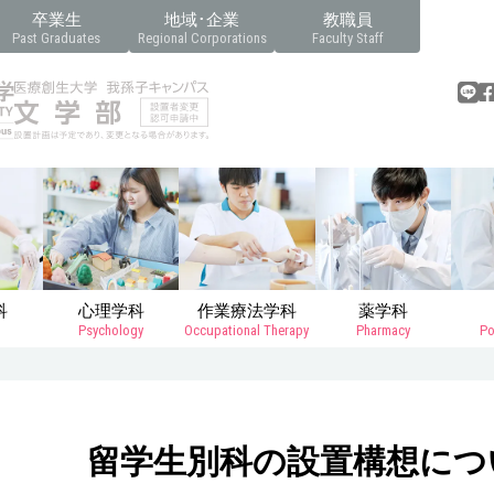
卒業生
地域･企業
教職員
Past Graduates
Regional Corporations
Faculty Staff
科
心理学科
作業療法学科
薬学科
Psychology
Occupational Therapy
Pharmacy
Po
留学生別科の設置構想につ