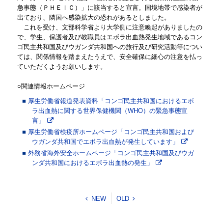
急事態（ＰＨＥＩＣ）」に該当すると宣言。国境地帯で感染者が
出ており、隣国へ感染拡大の恐れがあるとしました。
これを受け、文部科学省より大学側に注意喚起がありましたの
で、学生、保護者及び教職員はエボラ出血熱発生地域であるコン
ゴ民主共和国及びウガンダ共和国への旅行及び研究活動等につい
ては、関係情報を踏まえたうえで、安全確保に細心の注意を払っ
ていただくようお願いします。
○関連情報ホームページ
厚生労働省報道発表資料「コンゴ民主共和国におけるエボ
ラ出血熱に関する世界保健機関（WHO）の緊急事態宣
言」
厚生労働省検疫所ホームページ「コンゴ民主共和国および
ウガンダ共和国でエボラ出血熱が発生しています」
外務省海外安全ホームページ「コンゴ民主共和国及びウガ
ンダ共和国におけるエボラ出血熱の発生」
NEW
OLD