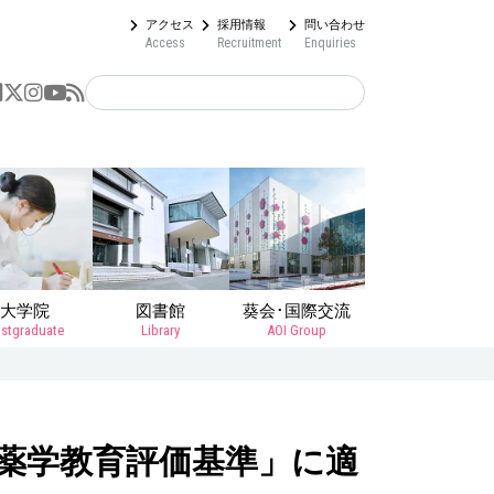
アクセス
採用情報
問い合わせ
Access
Recruitment
Enquiries
大学院
図書館
葵会･国際交流
stgraduate
Library
AOI Group
薬学教育評価基準」に適