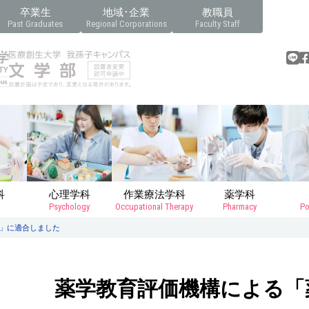
卒業生
地域･企業
教職員
Past Graduates
Regional Corporations
Faculty Staff
科
心理学科
作業療法学科
薬学科
Psychology
Occupational Therapy
Pharmacy
Po
」に適合しました
薬学教育評価機構による「