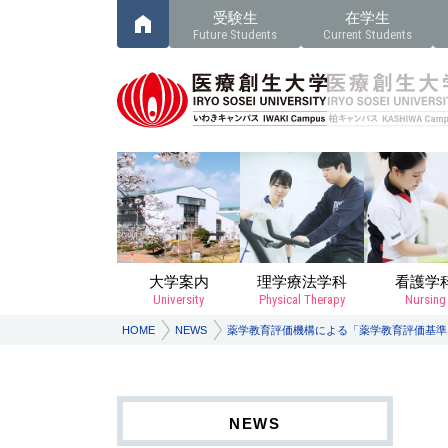
受験生
在学生
Future Students
Current Students
大学案内
理学療法学科
看護学
University
Physical Therapy
Nursing
HOME
NEWS
薬学教育評価機構による「薬学教育評価基準
NEWS