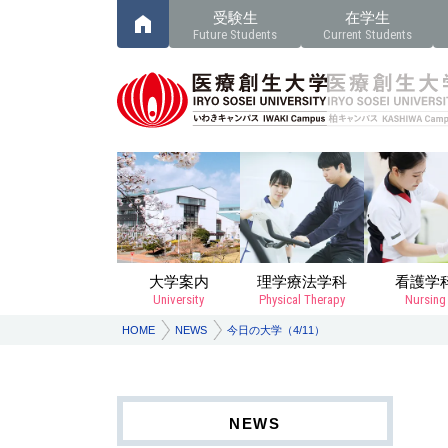
受験生
在学生
Future Students
Current Students
大学案内
理学療法学科
看護学
University
Physical Therapy
Nursing
HOME
NEWS
今日の大学（4/11）
NEWS