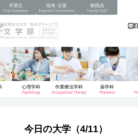
卒業生
地域･企業
教職員
Past Graduates
Regional Corporations
Faculty Staff
科
心理学科
作業療法学科
薬学科
Psychology
Occupational Therapy
Pharmacy
Po
今日の大学（4/11）