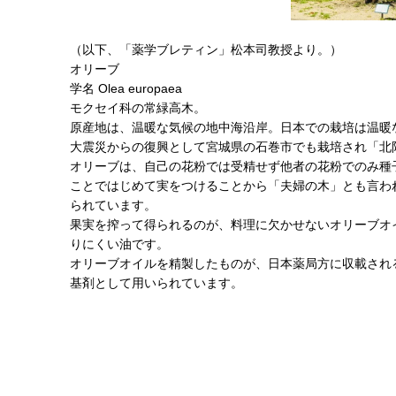
（以下、「薬学ブレティン」松本司教授より。）
オリーブ
学名 Olea europaea
モクセイ科の常緑高木。
原産地は、温暖な気候の地中海沿岸。日本での栽培は温暖
大震災からの復興として宮城県の石巻市でも栽培され「北
オリーブは、自己の花粉では受精せず他者の花粉でのみ種
ことではじめて実をつけることから「夫婦の木」とも言わ
られています。
果実を搾って得られるのが、料理に欠かせないオリーブオ
りにくい油です。
オリーブオイルを精製したものが、日本薬局方に収載され
基剤として用いられています。