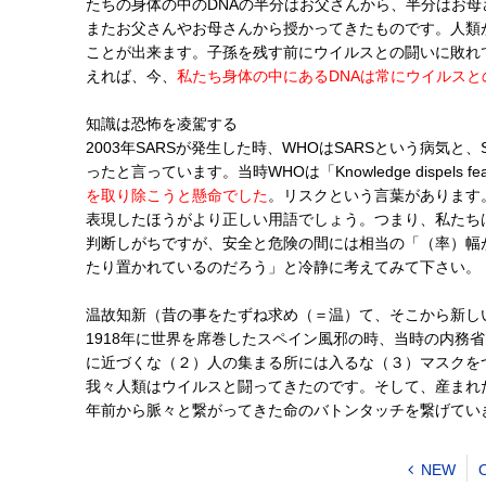
たちの身体の中のDNAの半分はお父さんから、半分はお
またお父さんやお母さんから授かってきたものです。人類
ことが出来ます。子孫を残す前にウイルスとの闘いに敗れ
えれば、今、
私たち身体の中にあるDNAは常にウイルス
知識は恐怖を凌駕する
2003年SARSが発生した時、WHOはSARSという病気
ったと言っています。当時WHOは「Knowledge dispel
を取り除こうと懸命でした
。リスクという言葉があります
表現したほうがより正しい用語でしょう。つまり、私たち
判断しがちですが、安全と危険の間には相当の「（率）幅
たり置かれているのだろう」と冷静に考えてみて下さい。
温故知新（昔の事をたずね求め（＝温）て、そこから新し
1918年に世界を席巻したスペイン風邪の時、当時の内務
に近づくな（２）人の集まる所には入るな（３）マスクを
我々人類はウイルスと闘ってきたのです。そして、産まれ
年前から脈々と繋がってきた命のバトンタッチを繋げてい
NEW