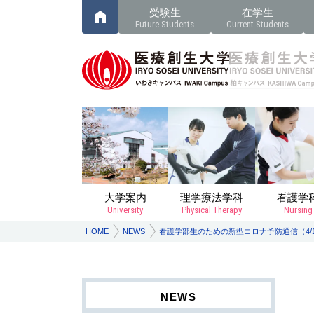
受験生
在学生
Future Students
Current Students
大学案内
理学療法学科
看護学
University
Physical Therapy
Nursing
HOME
NEWS
看護学部生のための新型コロナ予防通信（4/1
NEWS