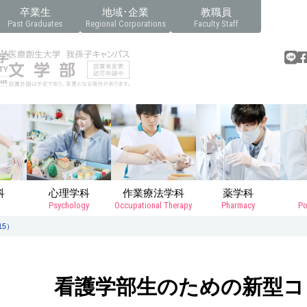
卒業生
地域･企業
教職員
Past Graduates
Regional Corporations
Faculty Staff
科
心理学科
作業療法学科
薬学科
Psychology
Occupational Therapy
Pharmacy
Po
5）
看護学部生のための新型コロ