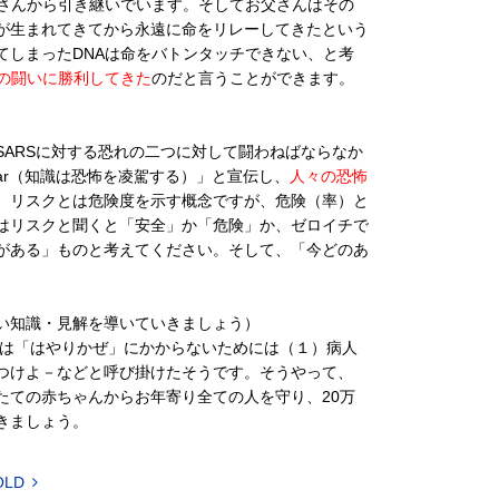
母さんから引き継いでいます。そしてお父さんはその
が生まれてきてから永遠に命をリレーしてきたという
てしまったDNAは命をバトンタッチできない、と考
との闘いに勝利してきた
のだと言うことができます。
と、SARSに対する恐れの二つに対して闘わねばならなか
s fear（知識は恐怖を凌駕する）」と宣伝し、
人々の恐怖
。リスクとは危険度を示す概念ですが、危険（率）と
はリスクと聞くと「安全」か「危険」か、ゼロイチで
がある」ものと考えてください。そして、「今どのあ
い知識・見解を導いていきましょう）
省は「はやりかぜ」にかからないためには（１）病人
つけよ－などと呼び掛けたそうです。そうやって、
たての赤ちゃんからお年寄り全ての人を守り、20万
きましょう。
OLD