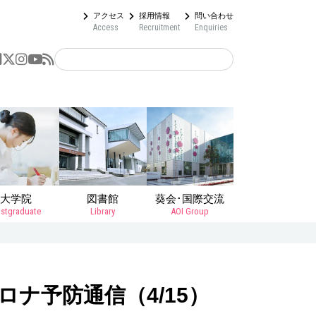
アクセス
採用情報
問い合わせ
Access
Recruitment
Enquiries
大学院
図書館
葵会･国際交流
stgraduate
Library
AOI Group
ナ予防通信（4/15）