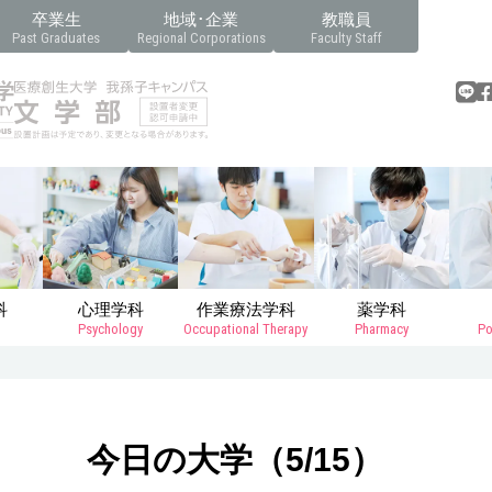
卒業生
地域･企業
教職員
Past Graduates
Regional Corporations
Faculty Staff
科
心理学科
作業療法学科
薬学科
Psychology
Occupational Therapy
Pharmacy
Po
今日の大学（5/15）