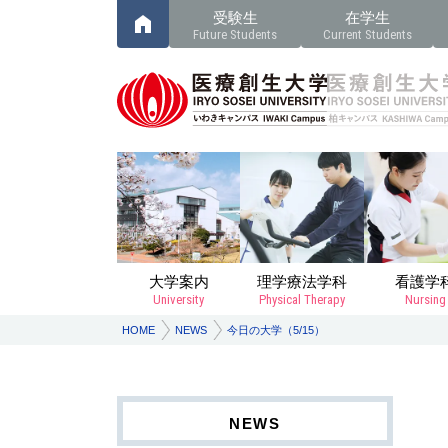
受験生
在学生
Future Students
Current Students
大学案内
理学療法学科
看護学
University
Physical Therapy
Nursing
HOME
NEWS
今日の大学（5/15）
NEWS