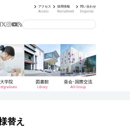
アクセス
採用情報
問い合わせ
Access
Recruitment
Enquiries
大学院
図書館
葵会･国際交流
stgraduate
Library
AOI Group
様替え