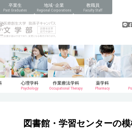
卒業生
地域･企業
教職員
Past Graduates
Regional Corporations
Faculty Staff
科
心理学科
作業療法学科
薬学科
Psychology
Occupational Therapy
Pharmacy
Po
図書館・学習センターの模