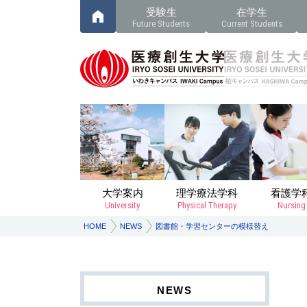
受験生
在学生
Future Students
Current Students
大学案内
理学療法学科
看護学
University
Physical Therapy
Nursing
HOME
NEWS
図書館・学習センターの模様替え
NEWS