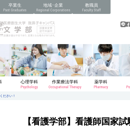
卒業生
地域･企業
教職員
Past Graduates
Regional Corporations
Faculty Staff
科
心理学科
作業療法学科
薬学科
Psychology
Occupational Therapy
Pharmacy
Po
ください！
【看護学部】看護師国家試