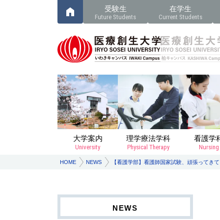
受験生
在学生
Future Students
Current Students
大学案内
理学療法学科
看護学
University
Physical Therapy
Nursing
HOME
NEWS
【看護学部】看護師国家試験、頑張ってきて
NEWS