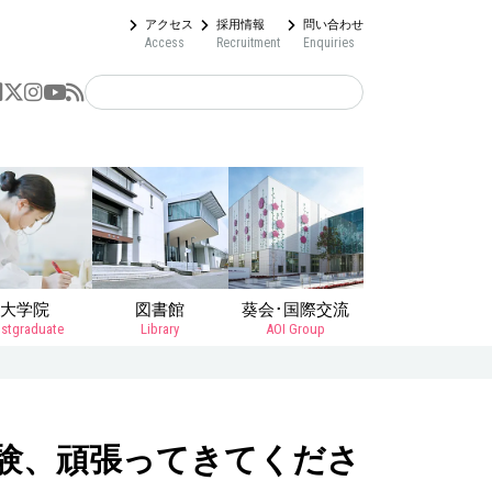
アクセス
採用情報
問い合わせ
Access
Recruitment
Enquiries
大学院
図書館
葵会･国際交流
stgraduate
Library
AOI Group
験、頑張ってきてくださ