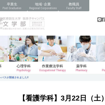
卒業生
地域･企業
教職員
Past Graduates
Regional Corporations
Faculty Staff
科
心理学科
作業療法学科
薬学科
Psychology
Occupational Therapy
Pharmacy
Po
ンパスが開催されました‼
【看護学科】3月22日（