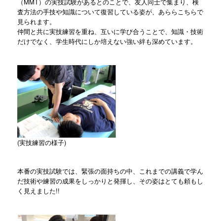
（MMT）の実技試験があるとのことで、友人同士で集まり、検
査方法の手技や知識について復習している姿が、あららこちらで
見られます。
仲間と共に実技練習を重ね、互いに学び合うことで、知識・技術
だけでなく、学生時代にしか培えない強い絆も深めています。
(実技練習の様子)
本番の実技試験では、緊張の面持ちの中、これまでの講義で学ん
だ技術や練習の成果をしっかりと発揮し、その姿はとても頼もし
く見えました!!