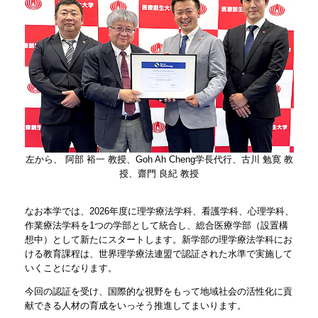
左から、 阿部 裕一 教授、Goh Ah Cheng学長代行、古川 勉寛 教
授、齋門 良紀 教授
なお本学では、2026年度に理学療法学科、看護学科、心理学科、
作業療法学科を1つの学部として統合し、総合医療学部（設置構
想中）として新たにスタートします。新学部の理学療法学科にお
ける教育課程は、世界理学療法連盟で認証された水準で実施して
いくことになります。
今回の認証を受け、国際的な視野をもって地域社会の活性化に貢
献できる人材の育成をいっそう推進してまいります。