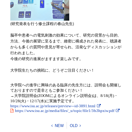
(研究発表を行う修士課程の春山先生)
脳卒中患者への電気刺激の効果について、研究の背景から目的、
方法、今後の展望に至るまで、緻密に構成された発表に、聴講者
からも多くの質問や意見が寄せられ、活発なディスカッションが
行われました。
今後の研究の進展がますます楽しみです。
大学院生たちの挑戦に、どうぞご注目ください！
大学院への進学に興味のある臨床の先生方には、説明会も開催し
ておりますので是非ともご参加ください！
→大学院説明会(ZOOMによるオンライン説明会)は、8/18(月)・
10/28(火)・12/17(水)に実施予定です。
https://www.isu.ac.jp/releases/preview---id-3891.html
https://www.isu.ac.jp/media/files/_u/topic/file1/3fs3hpxiw.pdf
NEW
OLD