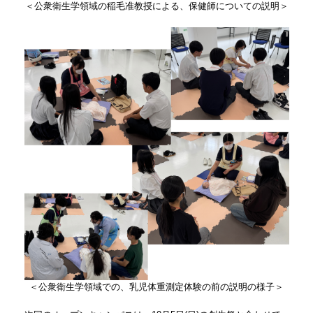
＜公衆衛生学領域の稲毛准教授による、保健師についての説明＞
＜公衆衛生学領域での、乳児体重測定体験の前の説明の様子＞