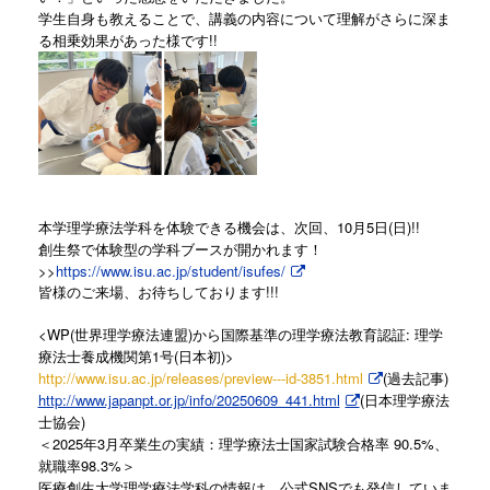
学生自身も教えることで、講義の内容について理解がさらに深ま
る相乗効果があった様です!!
本学理学療法学科を体験できる機会は、次回、10月5日(日)!!
創生祭で体験型の学科ブースが開かれます！
>>
https://www.isu.ac.jp/student/isufes/
皆様のご来場、お待ちしております!!!
<WP(世界理学療法連盟)から国際基準の理学療法教育認証: 理学
療法士養成機関第1号(日本初)>
http://www.isu.ac.jp/releases/preview---id-3851.html
(過去記事)
http://www.japanpt.or.jp/info/20250609_441.html
(日本理学療法
士協会)
＜2025年3月卒業生の実績：理学療法士国家試験合格率 90.5%、
就職率98.3%＞
医療創生大学理学療法学科の情報は、公式SNSでも発信していま