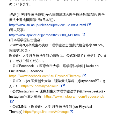
めていきます。
<WP(世界理学療法連盟)から国際基準の理学療法教育認証: 理学
療法士養成機関第1号(日本初)>
http://www.isu.ac.jp/releases/preview---id-3851.html
(過去記事)
http://www.japanpt.or.jp/info/20250609_441.html
(日本理学療法士協会)
2025
3
90.5%
＜
年
月卒業生の実績：理学療法士国家試験合格率
、
%
就職率100
＞
SNS
医療創生大学理学療法学科の情報は、公式
でも発信していま
す。ぜひご覧ください。
Facebook →
| Iwaki-shi
・公式
医療創生大学 理学療法学科
Fukushima | Facebook
https://www.facebook.com/isu.PhysicalTherapy/
X→ (2)
@iryososeiPT
・公式
医療創生大学 理学療法学科（
）さ
/ X
https://x.com/iryososeiPT
ん
Instagram →
(@iryososei.pt) •
・公式
医療創生大学理学療法学科
Instagram
https://www.instagram.com/iryososei.pt/
写真と動画
LINE→
(isu Physical
・公式
医療創生大学
理学療法学科
Therapy)
https://page.line.me/249zssgo