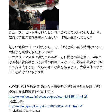
また、プレゼントをかけたビンゴ大会などで大いに盛り上がり、
教員と学生の垣根を越えた温かい一体感が生まれました!!
厳しい勉強の日々の中だからこそ、仲間と笑いあう時間がいかに
大切かを実感できたようです!!
このクリスマス会で得たエネルギーと仲間との絆を胸に、4年生
は国家試験合格という共通の目標に向かって、最後の最後まで全
力で走り抜きます!! 彼らの努力が実を結ぶよう、大学全体でサポ
ートを続けていきます!!
<WP(世界理学療法連盟)から国際基準の理学療法教育認証: 理学
療法士養成機関第1号(日本初)>
http://www.isu.ac.jp/releases/preview---id-3851.html
(過去記事)
http://www.japanpt.or.jp/info/20250609_441.html
(日本理学療法士協会)