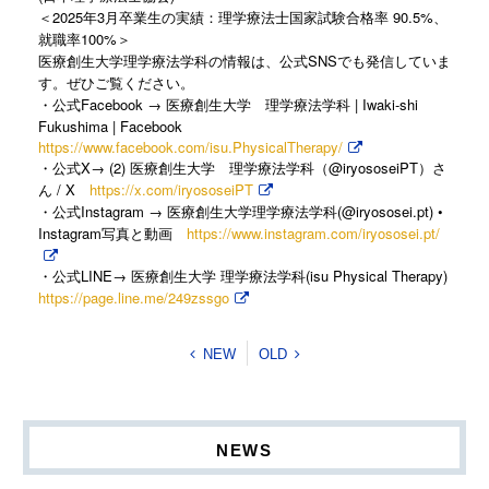
＜2025年3月卒業生の実績：理学療法士国家試験合格率 90.5%、
就職率100%＞
医療創生大学理学療法学科の情報は、公式SNSでも発信していま
す。ぜひご覧ください。
・公式Facebook → 医療創生大学 理学療法学科 | Iwaki-shi
Fukushima | Facebook
https://www.facebook.com/isu.PhysicalTherapy/
・公式X→ (2) 医療創生大学 理学療法学科（@iryososeiPT）さ
ん / X
https://x.com/iryososeiPT
・公式Instagram → 医療創生大学理学療法学科(@iryososei.pt) •
Instagram写真と動画
https://www.instagram.com/iryososei.pt/
LINE→
(isu Physical Therapy)
・公式
医療創生大学
理学療法学科
https://page.line.me/249zssgo
NEW
OLD
NEWS