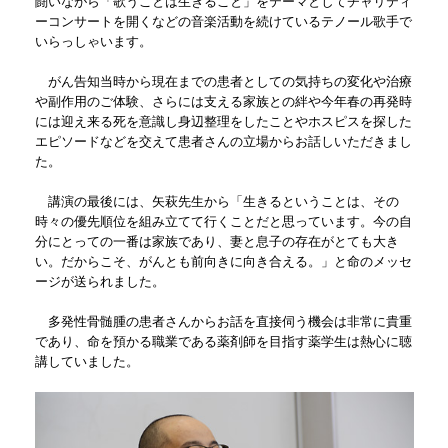
闘いながら「歌うことは生きること」をテーマとしてチャリティ
ーコンサートを開くなどの音楽活動を続けているテノール歌手で
いらっしゃいます。
がん告知当時から現在までの患者としての気持ちの変化や治療
や副作用のご体験、さらには支える家族との絆や今年春の再発時
には迎え来る死を意識し身辺整理をしたことやホスピスを探した
エピソードなどを交えて患者さんの立場からお話しいただきまし
た。
講演の最後には、矢萩先生から「生きるということは、その
時々の優先順位を組み立てて行くことだと思っています。今の自
分にとっての一番は家族であり、妻と息子の存在がとても大き
い。だからこそ、がんとも前向きに向き合える。」と命のメッセ
ージが送られました。
多発性骨髄腫の患者さんからお話を直接伺う機会は非常に貴重
であり、命を預かる職業である薬剤師を目指す薬学生は熱心に聴
講していました。