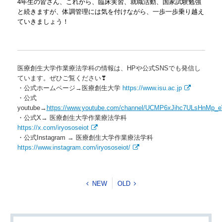
4年生の皆さん、これから、臨床実習、就職活動、国家試験勉強
と続きますが、体調管理には気を付けながら、一歩一歩乗り越え
ていきましょう！
医療創生大学作業療法学科の情報は、HPや公式SNSでも発信し
ています。ぜひご覧ください❣
・公式ホームページ→医療創生大学
https://www.isu.ac.jp
・公式
youtube→
https://www.youtube.com/channel/UCMP6xJihc7ULsHnMp
・公式X→ 医療創生大学作業療法学科
https://x.com/iryososeiot
・公式Instagram → 医療創生大学作業療法学科
https://www.instagram.com/iryososeiot/
NEW
OLD