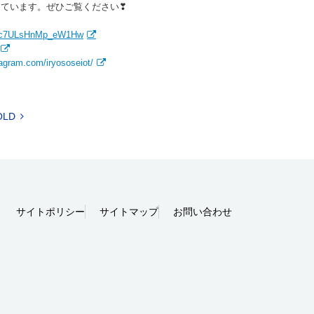
しています。ぜひご覧ください❣
Jihc7ULsHnMp_eW1Hw
tagram.com/iryososeiot/
OLD
サイトポリシー
サイトマップ
お問い合わせ