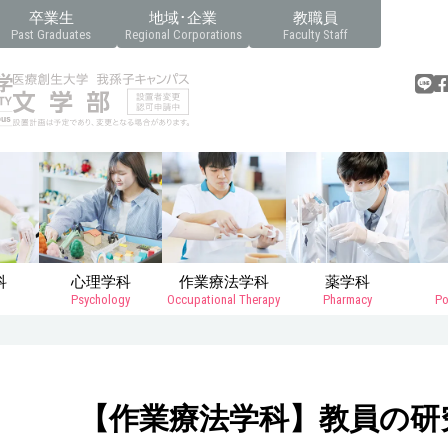
卒業生
地域･企業
教職員
Past Graduates
Regional Corporations
Faculty Staff
科
心理学科
作業療法学科
薬学科
Psychology
Occupational Therapy
Pharmacy
Po
【作業療法学科】教員の研