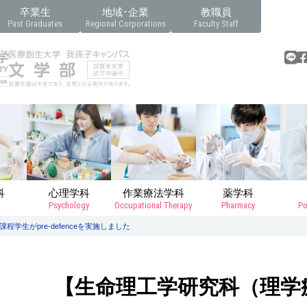
卒業生
地域･企業
教職員
Past Graduates
Regional Corporations
Faculty Staff
科
心理学科
作業療法学科
薬学科
Psychology
Occupational Therapy
Pharmacy
Po
生がpre-defenceを実施しました
【生命理工学研究科（理学