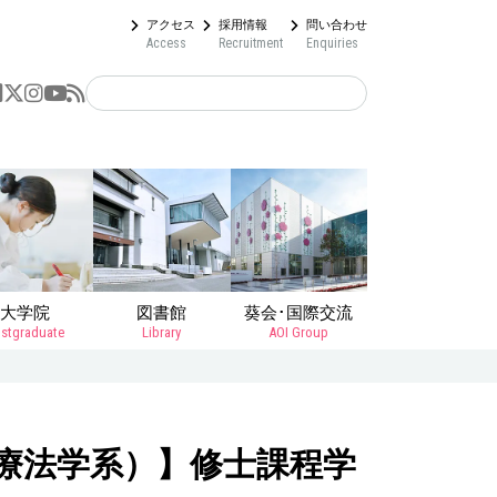
アクセス
採用情報
問い合わせ
Access
Recruitment
Enquiries
大学院
図書館
葵会･国際交流
stgraduate
Library
AOI Group
療法学系）】修士課程学