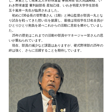
し、来賓として南東北大学野球連盟 事務局長 佐久間誠剛様、い
わき野球連盟 審判副部長 星知己様、いわき明星大学学生部長
五十嵐幸一先生が臨席されました。
初めにOB会長の管野遵さん（1期）と神山監督が部員一丸とな
り試合を戦ってきた想い出を披露し、最後は現役学生13名全員が
ひとりひとり抱負を述べこれからの活動に意欲を燃やしていまし
た。
25年の歴史はこれまでの活動や部員やマネージャー皆さんの思
いが重ねられています。
現在、部員の減少など課題はありますが、硬式野球部の25年の
絆は強く、さらに活躍することを期待しています。