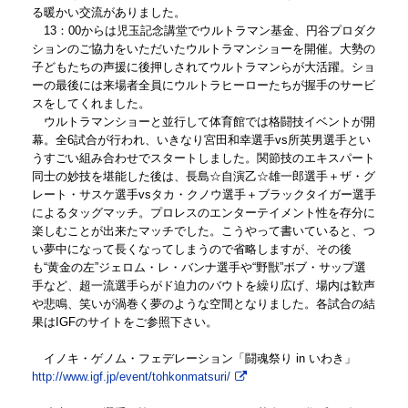
る暖かい交流がありました。
13：00からは児玉記念講堂でウルトラマン基金、円谷プロダク
ションのご協力をいただいたウルトラマンショーを開催。大勢の
子どもたちの声援に後押しされてウルトラマンらが大活躍。ショ
ーの最後には来場者全員にウルトラヒーローたちが握手のサービ
スをしてくれました。
ウルトラマンショーと並行して体育館では格闘技イベントが開
幕。全6試合が行われ、いきなり宮田和幸選手vs所英男選手とい
うすごい組み合わせでスタートしました。関節技のエキスパート
同士の妙技を堪能した後は、長島☆自演乙☆雄一郎選手＋ザ・グ
レート・サスケ選手vsタカ・クノウ選手＋ブラックタイガー選手
によるタッグマッチ。プロレスのエンターテイメント性を存分に
楽しむことが出来たマッチでした。こうやって書いていると、つ
い夢中になって長くなってしまうので省略しますが、その後
も“黄金の左”ジェロム・レ・バンナ選手や“野獣”ボブ・サップ選
手など、超一流選手らがド迫力のバウトを繰り広げ、場内は歓声
や悲鳴、笑いが渦巻く夢のような空間となりました。各試合の結
果はIGFのサイトをご参照下さい。
イノキ・ゲノム・フェデレーション「闘魂祭り in いわき」
http://www.igf.jp/event/tohkonmatsuri/