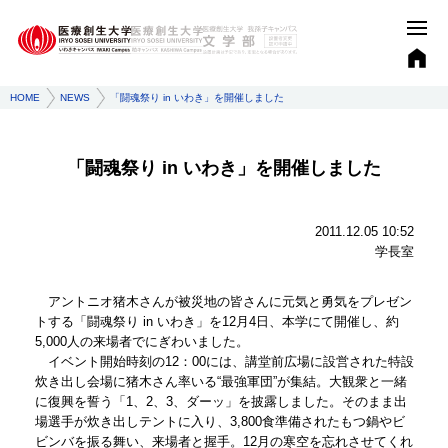
HOME
NEWS
「闘魂祭り in いわき」を開催しました
「闘魂祭り in いわき」を開催しました
2011.12.05 10:52
学長室
アントニオ猪木さんが被災地の皆さんに元気と勇気をプレゼン
トする「闘魂祭り in いわき」を12月4日、本学にて開催し、約
5,000人の来場者でにぎわいました。
イベント開始時刻の12：00には、講堂前広場に設営された特設
炊き出し会場に猪木さん率いる“最強軍団”が集結。大観衆と一緒
に復興を誓う「1、2、3、ダーッ」を披露しました。そのまま出
場選手が炊き出しテントに入り、3,800食準備されたもつ鍋やビ
ビンバを振る舞い、来場者と握手。12月の寒空を忘れさせてくれ