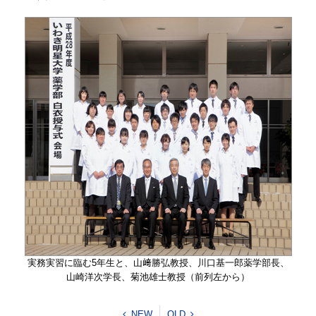
実務実習に臨む5年生と、山﨑勝弘教授、川口基一郎薬学部長、
山崎洋次学長、菊池雄士教授（前列左から）
NEW
OLD