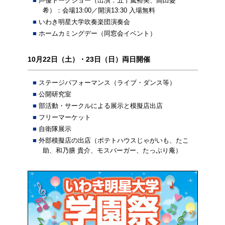
声優トークショー（出演：五十嵐裕美、高田憂
希）：会場13:00／開演13:30 入場無料
いわき明星大学吹奏楽団演奏会
ホームカミングデー（同窓会イベント）
10月22日（土）・23日（日）両日開催
ステージパフォーマンス（ライブ・ダンス等）
公開研究室
部活動・サークルによる展示と模擬店出店
フリーマーケット
自衛隊展示
外部模擬店の出店（ポテトハウスじゃがいも、たこ
助、和乃膳 貴介、モスバーガー、たっぷり庵）