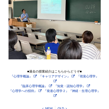
■過去の授業紹介はこちらからどうぞ
■
『心理学概論』
『キャリアデザイン』
『視覚心理学』
『臨床心理学概論』
『知覚・認知心理学』
『心理学への招待』
『発達心理学２』『神経・生理心理学』
NEW
OLD