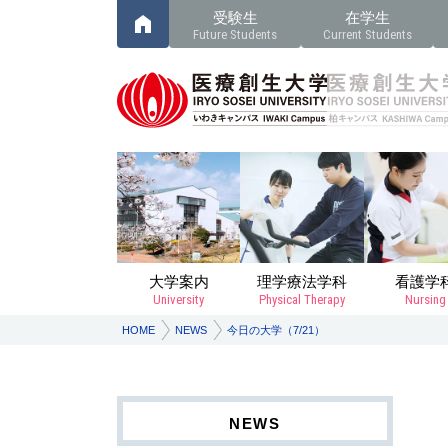
受験生
在学生
Future Students
Current Students
大学案内
理学療法学科
看護学
University
Physical Therapy
Nursing
HOME
NEWS
今日の大学（7/21）
NEWS