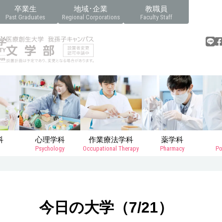
卒業生
地域･企業
教職員
Past Graduates
Regional Corporations
Faculty Staff
科
心理学科
作業療法学科
薬学科
Psychology
Occupational Therapy
Pharmacy
Po
今日の大学（7/21）