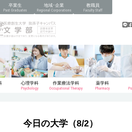
卒業生
地域･企業
教職員
Past Graduates
Regional Corporations
Faculty Staff
科
心理学科
作業療法学科
薬学科
Psychology
Occupational Therapy
Pharmacy
Po
今日の大学（8/2）