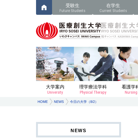
受験生
在学生
Future Students
Current Students
大学案内
理学療法学科
看護学
University
Physical Therapy
Nursing
HOME
NEWS
今日の大学（8/2）
NEWS