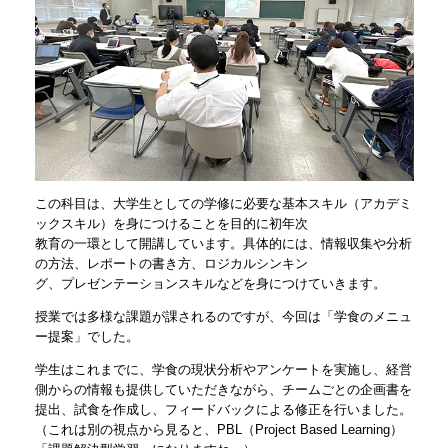
この科⽬は、⼤学⽣としての学修に必要な基本スキル（アカデミ
ックスキル）を⾝につけることを⽬的に初年次
教育の⼀環として開講しています。具体的には、情報収集や分析
の⽅法、レポートの書き⽅、ロジカルシンキン
グ、プレゼンテーションスキルなどを⾝につけていきます。
授業では多様な課題が課されるのですが、今回は「学⾷のメニュ
ー提案」でした。
学生はこれまでに、学⾷の現状分析やアンケートを実施し、経営
側からの情報も提供していただきながら、チームごとの企画書を
提出、試食を作成し、フィードバックによる修正を行いました。
（これは別の視点から見ると、PBL（Project Based Learning）